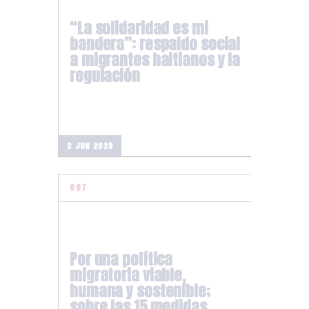
“La solidaridad es mi
bandera”: respaldo social
a migrantes haitianos y la
regulación
2 JUN 2025
Por una política
migratoria viable,
humana y sostenible;
sobre las 15 medidas