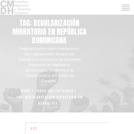
TAG: REGULARIZACIÓN
MIGRATORIA EN REPÚBLICA
DOMINICANA
Regularización como mecanismo
de ordenamiento estatal del
INICIO
trabajo y la residencia de personas
migrantes en República
QUIENES SOMOS
Dominicana, conforme a la
Constitución y al Estado de
EVENTOS
Derecho.
NOTAS DE PRENSA
HOME
TODAS LAS ENTRADAS
PETICIÓN
TAG: REGULARIZACIÓN MIGRATORIA EN
REPÚBLICA...
DOCUMENTOS
CONTACTO