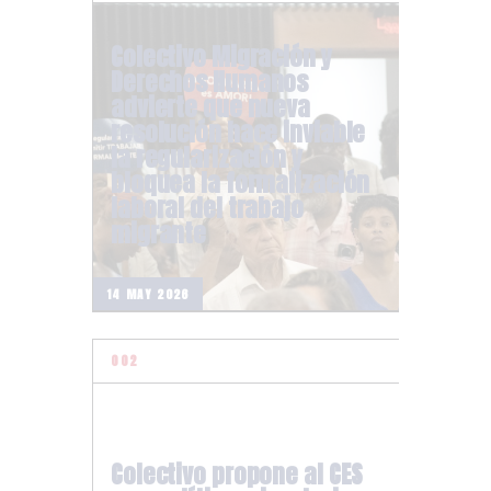
Colectivo Migración y
Derechos Humanos
advierte que nueva
resolución hace inviable
la regularización y
bloquea la formalización
laboral del trabajo
migrante
14 MAY 2026
Colectivo propone al CES