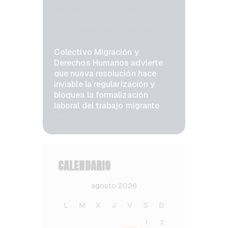
Colectivo Migración y
Derechos Humanos advierte
que nueva resolución hace
inviable la regularización y
bloquea la formalización
laboral del trabajo migrante
CALENDARIO
agosto 2026
L
M
X
J
V
S
D
1
2