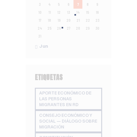
3
4
5
6
7
8
9
10
11
12
13
14
15
16
17
18
19
20
21
22
23
24
25
26
27
28
29
30
31
« Jun
ETIQUETAS
APORTE ECONÓMICO DE
LAS PERSONAS
MIGRANTES EN RD
CONSEJO ECONÓMICO Y
SOCIAL — DIÁLOGO SOBRE
MIGRACIÓN