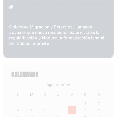
Colectivo Migración y Derechos Humanos
advierte que nueva resolución hace inviable la
regularización y bloquea la formalización laboral
del trabajo migrante
CALENDARIO
agosto 2026
L
M
X
J
V
S
D
1
2
3
4
5
6
7
8
9
10
11
12
13
14
15
16