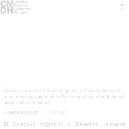
ADVERTENCIA SOBRE MARCHA
CON DISCURSO DE ODIO
CONTRA POBLACIÓN HAITIANA
INICIO
EN FRIUSA
QUIENES SOMOS
EVENTOS
HOME
TODAS LAS ENTRADAS
...
ADVERTENCIA SOBRE MARCHA CON DISCURSO
NOTAS DE PRENSA
DE ODIO...
PETICIÓN
DOCUMENTOS
CONTACTO
marzo 26, 2025
Compartir
El
Colectivo Migración y Derechos Humanos